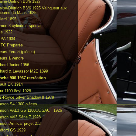
raine-Dietrich B3/6 1927
raine-Dietrich B3/6 1925 Vainqueur aux
heures du Mans 1925
llard 1895
mon 8 cylindres special
e 1922
PA 1934
TC Preparée
eurs Ferrari (pièces)
eurs à vendre
hard Junior 1956
hard & Levassor M2E 1899
sche 906 1967 recréation
ault EK 1914
ur 1100 8cyl 1928
ls-Royce Silver Shadow II 1979
mson S4 1300 pièces
mson VAL3 GS 1100CC 2ACT 1926
mson Val3 Série 7 1928
mson Amilcar projet 2,3l
dford GS 1929