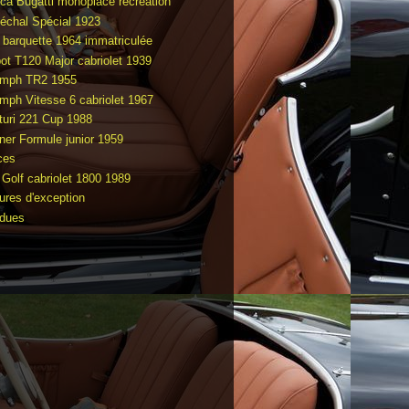
ca Bugatti monoplace recréation
échal Spécial 1923
 barquette 1964 immatriculée
bot T120 Major cabriolet 1939
umph TR2 1955
umph Vitesse 6 cabriolet 1967
turi 221 Cup 1988
ner Formule junior 1959
ces
Golf cabriolet 1800 1989
tures d'exception
dues