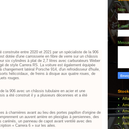
Nom
6
E-mai
Mess
é construite entre 2020 et 2021 par un spécialiste de la 906
est dotée d'une carrosserie en fibre de verre sur un châssis
eur six cylindres à plat de 2,7 litres avec carburateurs Weber
légé de style Carrera RS. La voiture est également équipée
à changement latéral Porsche 914, d'un refroidisseur d'huile,
orts hélicoïdaux, de freins à disque aux quatre roues, de
uets rouges.
n de la 906 avec un châssis tubulaire en acier et une
Stock
sis a été construit il y a plusieurs décennies et a été
Alf
Ami
Ami
es à charnières avant au lieu des portes papillon d'origine de
omprennent un auvent arrière en plexiglas à persiennes, des
Ami
res carénés, un panneau de capot avant ventilé avec des
Amil
iption « Carrera 6 » sur les ailes.