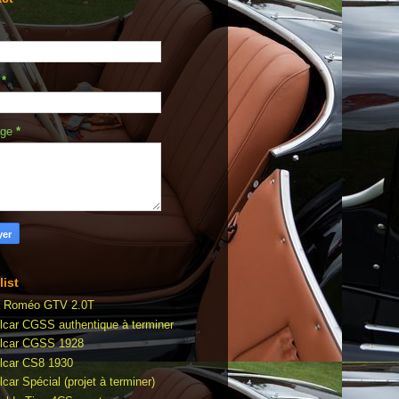
l
*
age
*
list
a Roméo GTV 2.0T
lcar CGSS authentique à terminer
lcar CGSS 1928
lcar CS8 1930
car Spécial (projet à terminer)