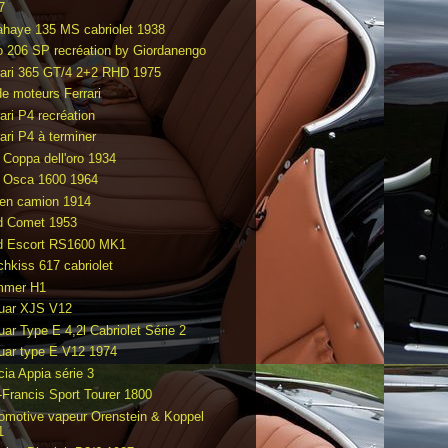
7
ahaye 135 MS cabriolet 1938
o 206 SP recréation by Giordanengo
rari 365 GT/4 2+2 RHD 1975
de moteurs Ferrari
ari P4 recréation
ari P4 à terminer
t Coppa dell'oro 1934
t Osca 1600 1964
en camion 1914
d Comet 1953
d Escort RS1600 MK1
chkiss 617 cabriolet
mmer H1
uar XJS V12
uar Type E 4,2l Cabriolet Série 2
uar type E V12 1974
cia Appia série 3
-Francis Sport Tourer 1800
omotive vapeur Orenstein & Koppel
1