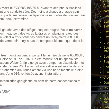
Ans
Aus
 Mazzini ECO605 195/60 à l'avant et des pneus Habilead
bat
ent une conduite sûre. Des freins à disque à chaque coin
dis que la suspension indépendante est dotée de doubles bras
Bat
 aux deux extrémités.
Ber
BMW
ite à gauche avec des sièges baquets rouges. Vous trouverez
BMW
pommeau poli, des vitres latérales en plexiglas avec des
un volant à trois branches devant un tachymètre à 8 000
BMW
 de verre noir. Il n'y a pas de compteur kilométrique, donc le
Bra
Bug
192
 litres monté au centre, portant le numéro de série 6360668 ,
Bug
Porsche 911 de 1976. Il a été modifié par un spécialiste
Bug
rateurs Weber à triple gorge avec trompettes d'admission, et
style Carrera RS. Un refroidisseur d'huile est monté dans le
Cad
 transmise aux roues arrière via une boîte manuelle à cinq
Cisi
nt d'une 914, renforcée avant l'installation.
Cro
atriculation géorgienne au nom de notre concessionnaire
Dar
te.
DB 
a (USA)
DB 
Del
par 
Del