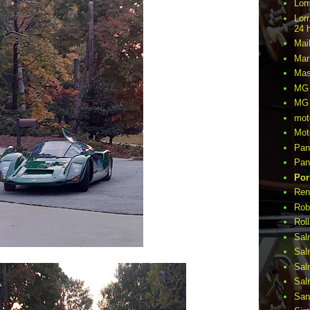
Lor
Lor
24 
Mai
Mar
Mas
MG 
MG 
mot
Mot
Pan
Pan
Por
Ren
Rob
Rol
Sal
Sal
Sal
Sal
San