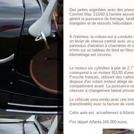
Des jantes argentées avec des pneus
Comfort Max 215/60 à l'arrière assur
gèrent la puissance de freinage, tan
triangulés et de ressorts hélicoïdaux
À l'intérieur, la voiture est à condu
un levier de vitesse central avec un 
panneaux d'aération à charnières et 
tr/min sur un tableau de bord en fibre
kilométrage est inconnu.
Le moteur six cylindres à plat de 2,7
correspond à un moteur 911/81 d'une 
Porsche français, utilisant des carbu
dispose d'un volant moteur allégé de 
compartiment avant. La puissance est
vitesses à changement latéral provena
Le véhicule sera vendu avec une imm
(transférable) avec la facture de ven
Cette auto est actuellement à Atlant
Prix départ Atlanta 245.000 euros.