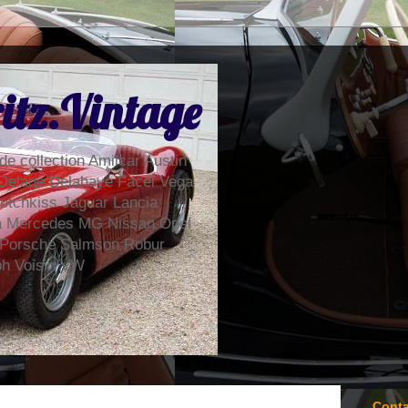
itz.Vintage
de collection Amilcar Austin
Delage Delahaye Facel Vega
otchkiss Jaguar Lancia
la Mercedes MG Nissan Opel
 Porsche Salmson Robur
ph Voisin VW
Conta