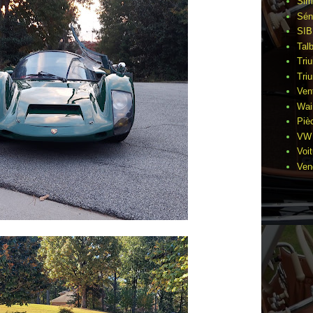
Sim
Sén
SIB
Tal
Tri
Tri
Ven
Wai
Piè
VW 
Voi
Ven