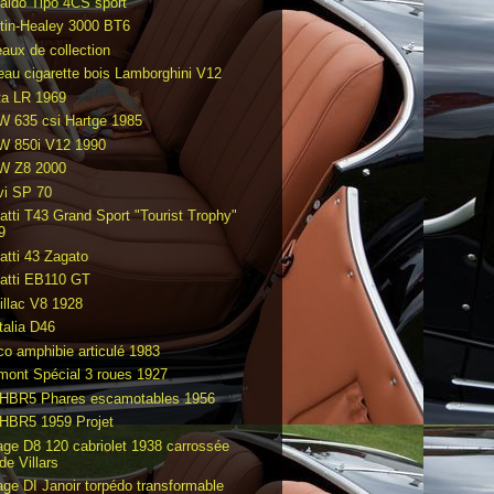
aldo Tipo 4CS sport
tin-Healey 3000 BT6
eaux de collection
eau cigarette bois Lamborghini V12
ta LR 1969
 635 csi Hartge 1985
 850i V12 1990
 Z8 2000
vi SP 70
atti T43 Grand Sport "Tourist Trophy"
9
atti 43 Zagato
atti EB110 GT
illac V8 1928
talia D46
co amphibie articulé 1983
mont Spécial 3 roues 1927
HBR5 Phares escamotables 1956
HBR5 1959 Projet
age D8 120 cabriolet 1938 carrossée
de Villars
age DI Janoir torpédo transformable