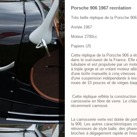
Porsche 906 1967 recréation
Très belle réplique de la Porsche 90
Année 1967
Moteur 2700cc
Papiers US
Cette réplique de la Porsche 906 a ét
dans le sud-ouest de la France. Elle 
tubulaire et est propulsée par un mot
à triple gorge et un volant moteur al
d'une boîte manuelle à cinq vitesses 
d'une suspension indépendante à ress
roues de 15 pouces et de sièges baq
Cette réplique reflète la constructio
carrosserie en fibre de verre. Le châs
récemment carrossé.
La carrosserie verte est dotée de port
la 906. Les autres caractéristiques c
rétroviseurs de style balle, des pha
broches à dégagement rapide et l'inscr