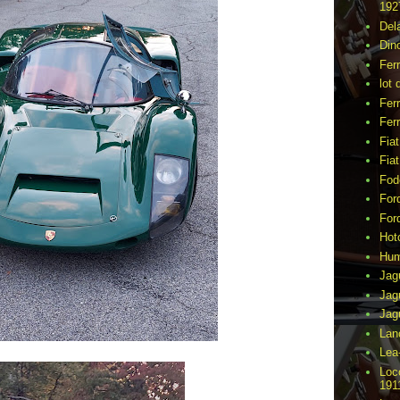
192
Del
Din
Fer
lot 
Ferr
Ferr
Fia
Fia
Fod
For
For
Hot
Hu
Jag
Jag
Jag
Lan
Lea
Loc
191