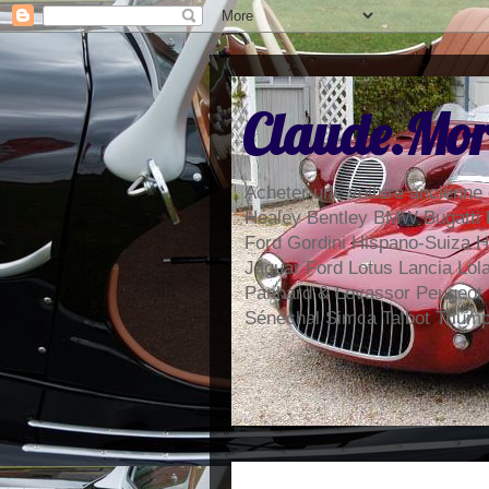
Claude.Mor
Acheter une voiture ancienne 
Healey Bentley BMW Bugatti 
Ford Gordini Hispano-Suiza H
Jaguar Ford Lotus Lancia Lo
Panhard & Levassor Peugeot
Sénéchal Simca Talbot Trium