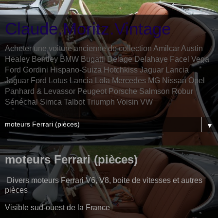
Claude.Moritz.Vintage
Acheter une voiture ancienne de collection Amilcar Austin
Healey Bentley BMW Bugatti Delage Delahaye Facel Vega
Ford Gordini Hispano-Suiza Hotchkiss Jaguar Lancia
Jaguar Ford Lotus Lancia Lola Mercedes MG Nissan Opel
Panhard & Levassor Peugeot Porsche Salmson Robur
Sénéchal Simca Talbot Triumph Voisin VW
▼
moteurs Ferrari (pièces)
Divers moteurs Ferrari V6, V8, boite de vitesses et autres
pièces
Visible sud-ouest de la France