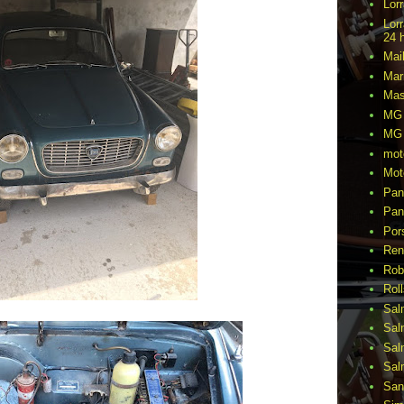
Lor
Lor
24 
Mai
Mar
Mas
MG 
MG 
mot
Mot
Pan
Pan
Por
Ren
Rob
Rol
Sal
Sal
Sal
Sal
San