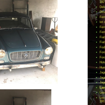
192
Del
Din
Fer
lot 
Ferr
Ferr
Fia
Fia
Fod
For
For
Hot
Hu
Jag
Jag
Jag
Lan
Lea
Loc
191