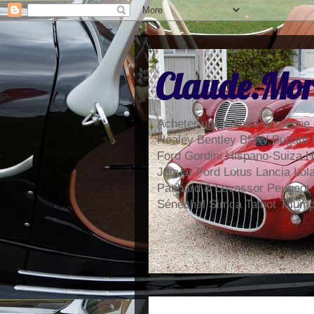
Claude.Mor
Acheter une voiture ancienne 
Healey Bentley BMW Bugatti 
Ford Gordini Hispano-Suiza H
Jaguar Ford Lotus Lancia Lo
Panhard & Levassor Peugeot
Sénéchal Simca Talbot Trium