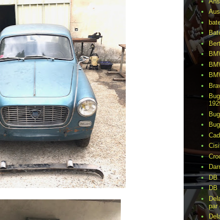
Ans
Aus
bat
Bat
Ber
BMW
BMW
BMW
Bra
Bug
192
Bug
Bug
Cad
Cisi
Cro
Dar
DB 
DB 
Del
par 
Del