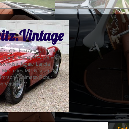
itz.Vintage
de collection Amilcar Austin
Delage Delahaye Facel Vega
otchkiss Jaguar Lancia
la Mercedes MG Nissan Opel
 Porsche Salmson Robur
ph Voisin VW
Conta