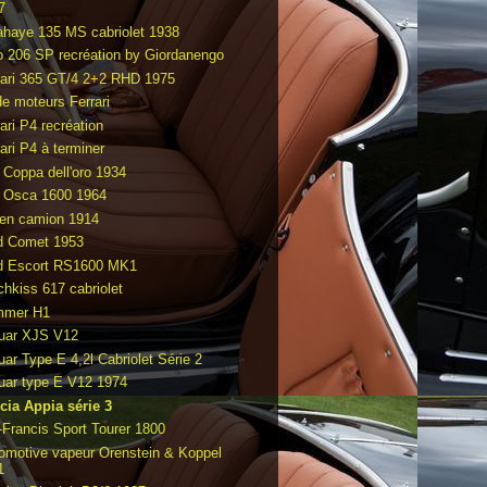
7
ahaye 135 MS cabriolet 1938
o 206 SP recréation by Giordanengo
rari 365 GT/4 2+2 RHD 1975
de moteurs Ferrari
ari P4 recréation
ari P4 à terminer
t Coppa dell'oro 1934
t Osca 1600 1964
en camion 1914
d Comet 1953
d Escort RS1600 MK1
chkiss 617 cabriolet
mmer H1
uar XJS V12
uar Type E 4,2l Cabriolet Série 2
uar type E V12 1974
cia Appia série 3
-Francis Sport Tourer 1800
omotive vapeur Orenstein & Koppel
1