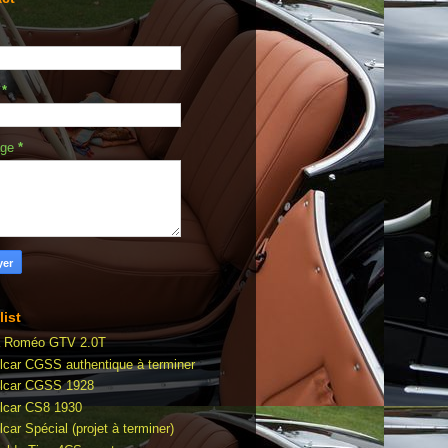
l
*
age
*
list
a Roméo GTV 2.0T
lcar CGSS authentique à terminer
lcar CGSS 1928
lcar CS8 1930
car Spécial (projet à terminer)