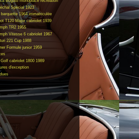
ca Bugatti monoplace recréation
échal Spécial 1923
 barquette 1964 immatriculée
bot T120 Major cabriolet 1939
umph TR2 1955
umph Vitesse 6 cabriolet 1967
turi 221 Cup 1988
ner Formule junior 1959
ces
Golf cabriolet 1800 1989
tures d'exception
dues