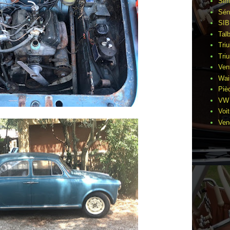
Sim
Sén
SIB
Tal
Tri
Tri
Ven
Wai
Piè
VW 
Voi
Ven