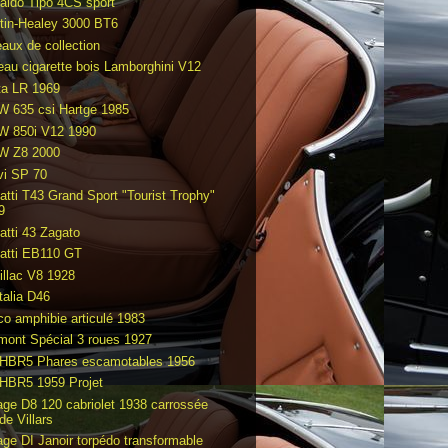
aldo Tipo 4CS sport
tin-Healey 3000 BT6
eaux de collection
eau cigarette bois Lamborghini V12
ta LR 1969
 635 csi Hartge 1985
 850i V12 1990
 Z8 2000
vi SP 70
atti T43 Grand Sport "Tourist Trophy"
9
atti 43 Zagato
atti EB110 GT
illac V8 1928
talia D46
co amphibie articulé 1983
mont Spécial 3 roues 1927
HBR5 Phares escamotables 1956
HBR5 1959 Projet
age D8 120 cabriolet 1938 carrossée
de Villars
age DI Janoir torpédo transformable