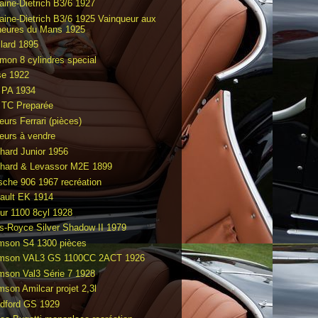
raine-Dietrich B3/6 1927
raine-Dietrich B3/6 1925 Vainqueur aux
heures du Mans 1925
llard 1895
mon 8 cylindres special
e 1922
PA 1934
TC Preparée
eurs Ferrari (pièces)
eurs à vendre
hard Junior 1956
hard & Levassor M2E 1899
sche 906 1967 recréation
ault EK 1914
ur 1100 8cyl 1928
ls-Royce Silver Shadow II 1979
mson S4 1300 pièces
mson VAL3 GS 1100CC 2ACT 1926
mson Val3 Série 7 1928
mson Amilcar projet 2,3l
dford GS 1929