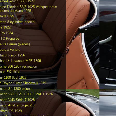
raine-Dietrich B3/6 1927
raine-Dietrich B3/6 1925 Vainqueur aux
heures du Mans 1925
llard 1895
mon 8 cylindres special
e 1922
PA 1934
TC Preparée
eurs Ferrari (pièces)
eurs à vendre
hard Junior 1956
hard & Levassor M2E 1899
sche 906 1967 recréation
ault EK 1914
ur 1100 8cyl 1928
ls-Royce Silver Shadow II 1979
mson S4 1300 pièces
mson VAL3 GS 1100CC 2ACT 1926
mson Val3 Série 7 1928
mson Amilcar projet 2,3l
dford GS 1929