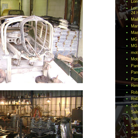
Lor
Lor
24 
Mai
Mar
Mas
MG 
MG 
mot
Mot
Pan
Pan
Por
Ren
Rob
Rol
Sal
Sal
Sal
Sal
San