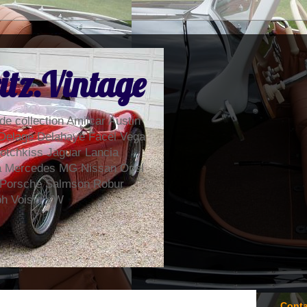
itz.Vintage
de collection Amilcar Austin
Delage Delahaye Facel Vega
otchkiss Jaguar Lancia
la Mercedes MG Nissan Opel
 Porsche Salmson Robur
ph Voisin VW
Conta