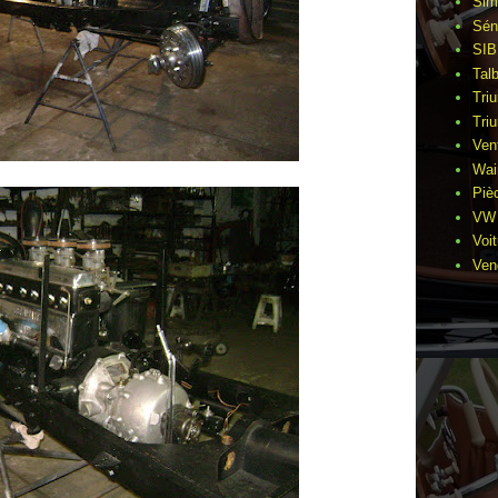
Sim
Sén
SIB
Tal
Tri
Tri
Ven
Wai
Piè
VW 
Voi
Ven