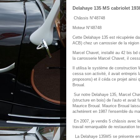
Delahaye 135 MS cabriolet 193
Châssis N°48748
Moteur N°48748
Cette Delahaye 135 est récupérée dan
ACB) chez un carrossier de la région
Marcel Chavet, installé au 42 bis bd 
la carrosserie Marcel Chavet, il cess
Il utilisa le système de constructio
cessa son activité, il avait entrepris
proposons) et il céda ce projet ains
Broual.
Sur notre Delahaye 135, Marcel Chave
(structure en bois) de l'auto et avait 
Maurice Broual. Maurice Broual laiss
achetèrent en 1987 l'ensemble du mat
En 2007, je vendis 5 châssis avec leu
travail remarquable de restauration t
La Delahaye 135MS se présente en ro