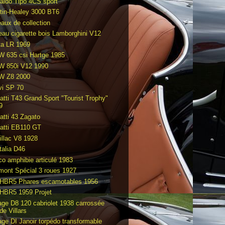
aldo Tipo 4CS sport
tin-Healey 3000 BT6
eaux de collection
eau cigarette bois Lamborghini V12
ta LR 1969
 635 csi Hartge 1985
 850i V12 1990
 Z8 2000
vi SP 70
atti T43 Grand Sport "Tourist Trophy"
9
atti 43 Zagato
atti EB110 GT
illac V8 1928
talia D46
co amphibie articulé 1983
mont Spécial 3 roues 1927
HBR5 Phares escamotables 1956
HBR5 1959 Projet
age D8 120 cabriolet 1938 carrossée
de Villars
age DI Janoir torpédo transformable