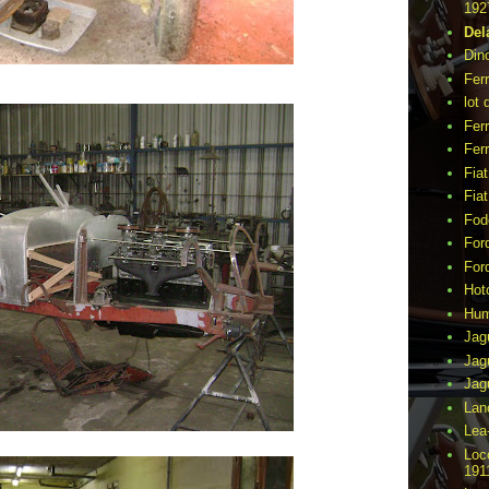
192
Del
Din
Fer
lot 
Ferr
Ferr
Fia
Fia
Fod
For
For
Hot
Hu
Jag
Jag
Jag
Lan
Lea
Loc
191