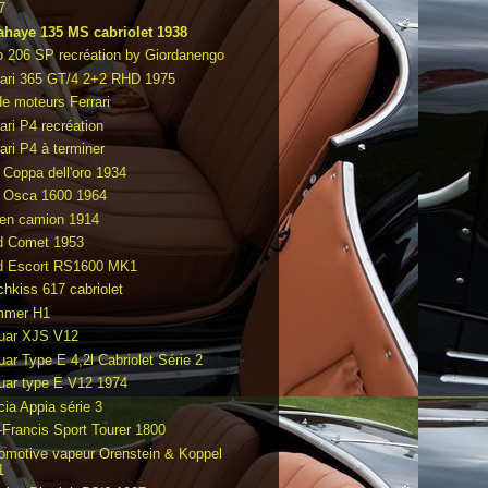
7
ahaye 135 MS cabriolet 1938
o 206 SP recréation by Giordanengo
rari 365 GT/4 2+2 RHD 1975
de moteurs Ferrari
ari P4 recréation
ari P4 à terminer
t Coppa dell'oro 1934
t Osca 1600 1964
en camion 1914
d Comet 1953
d Escort RS1600 MK1
chkiss 617 cabriolet
mmer H1
uar XJS V12
uar Type E 4,2l Cabriolet Série 2
uar type E V12 1974
cia Appia série 3
-Francis Sport Tourer 1800
omotive vapeur Orenstein & Koppel
1