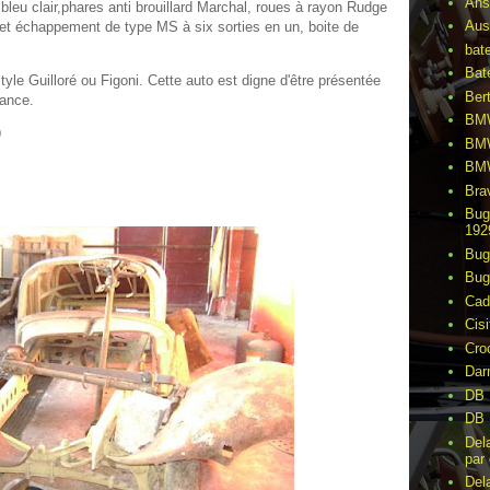
Ans
r bleu clair,phares anti brouillard Marchal, roues à rayon Rudge
Aus
 et échappement de type MS à six sorties en un, boite de
bat
Bat
tyle Guilloré ou Figoni. Cette auto est digne d'être présentée
Ber
gance.
BMW
9
BMW
BMW
Bra
Bug
192
Bug
Bug
Cad
Cisi
Cro
Dar
DB 
DB 
Del
par 
Del