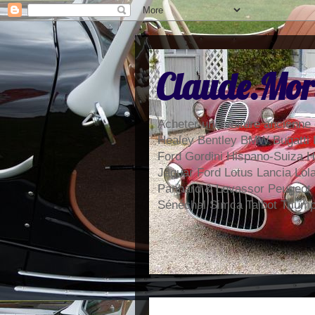
Claude.Mor
Acheter une voiture ancienne 
Healey Bentley BMW Bugatti 
Ford Gordini Hispano-Suiza H
Jaguar Ford Lotus Lancia Lo
Panhard & Levassor Peugeot
Sénéchal Simca Talbot Trium