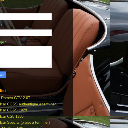
l
*
age
*
list
a Roméo GTV 2.0T
lcar CGSS authentique à terminer
lcar CGSS 1928
lcar CS8 1930
car Spécial (projet à terminer)