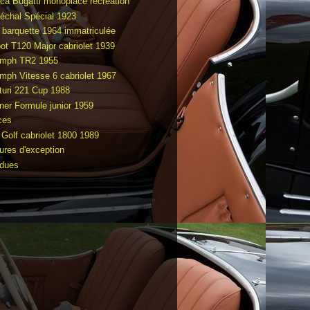
ca Bugatti monoplace recréation
échal Spécial 1923
 barquette 1964 immatriculée
bot T120 Major cabriolet 1939
umph TR2 1955
umph Vitesse 6 cabriolet 1967
turi 221 Cup 1988
ner Formule junior 1959
ces
Golf cabriolet 1800 1989
tures d'exception
dues