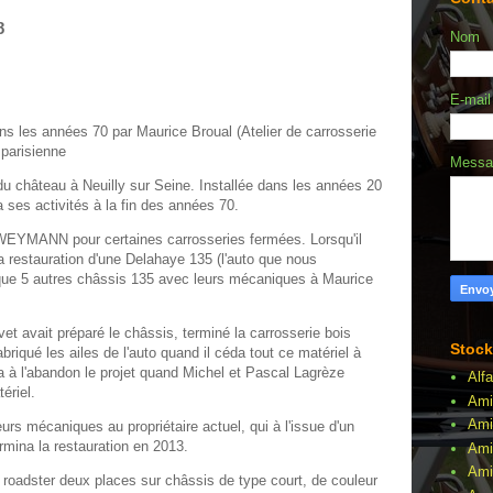
8
Nom
E-mai
s les années 70 par Maurice Broual (Atelier de carrosserie
 parisienne
Mess
du château à Neuilly sur Seine. Installée dans les années 20
a ses activités à la fin des années 70.
n WEYMANN pour certaines carrosseries fermées. Lorsqu'il
 la restauration d'une Delahaye 135 (l'auto que nous
i que 5 autres châssis 135 avec leurs mécaniques à Maurice
t avait préparé le châssis, terminé la carrosserie bois
Stock
fabriqué les ailes de l'auto quand il céda tout ce matériel à
a à l'abandon le projet quand Michel et Pascal Lagrèze
Alf
ériel.
Ami
Ami
rs mécaniques au propriétaire actuel, qui à l'issue d'un
ermina la restauration en 2013.
Ami
Amil
adster deux places sur châssis de type court, de couleur