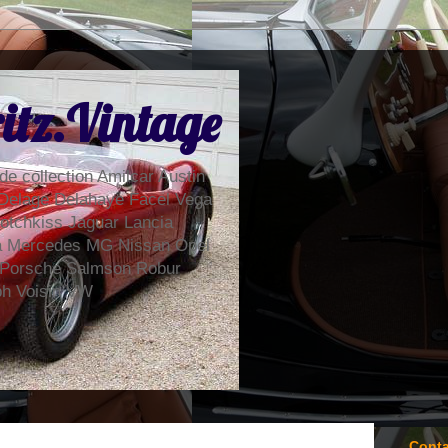
itz.Vintage
de collection Amilcar Austin
Delage Delahaye Facel Vega
otchkiss Jaguar Lancia
la Mercedes MG Nissan Opel
 Porsche Salmson Robur
ph Voisin VW
Conta