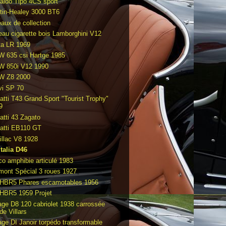
aldo Tipo 4CS sport
tin-Healey 3000 BT6
eaux de collection
eau cigarette bois Lamborghini V12
ta LR 1969
 635 csi Hartge 1985
 850i V12 1990
 Z8 2000
vi SP 70
atti T43 Grand Sport "Tourist Trophy"
9
atti 43 Zagato
atti EB110 GT
illac V8 1928
italia D46
co amphibie articulé 1983
mont Spécial 3 roues 1927
HBR5 Phares escamotables 1956
HBR5 1959 Projet
age D8 120 cabriolet 1938 carrossée
de Villars
age DI Janoir torpédo transformable