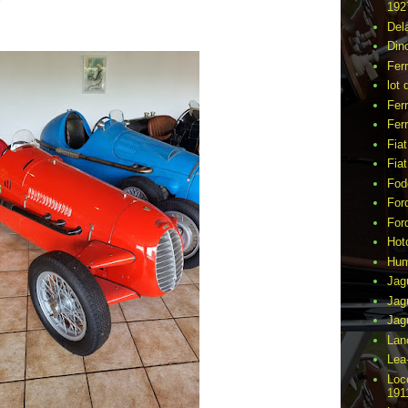
192
Del
Din
Fer
lot 
Ferr
Ferr
Fia
Fia
Fod
For
For
Hot
Hu
Jag
Jag
Jag
Lan
Lea
Loc
191