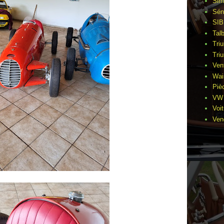
Sim
Sén
SIB
Tal
Tri
Tri
Ven
Wai
Piè
VW 
Voi
Ven