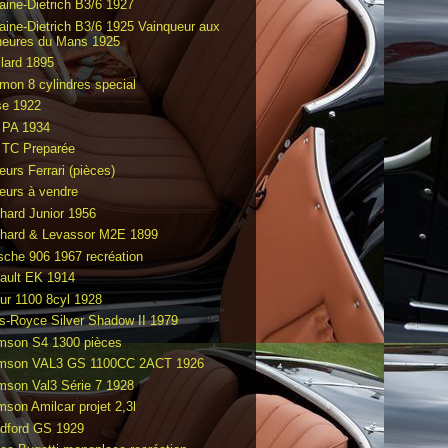
raine-Dietrich B3/6 1927
raine-Dietrich B3/6 1925 Vainqueur aux
heures du Mans 1925
llard 1895
mon 8 cylindres special
e 1922
PA 1934
TC Preparée
eurs Ferrari (pièces)
eurs à vendre
hard Junior 1956
hard & Levassor M2E 1899
sche 906 1967 recréation
ault EK 1914
ur 1100 8cyl 1928
ls-Royce Silver Shadow II 1979
mson S4 1300 pièces
mson VAL3 GS 1100CC 2ACT 1926
mson Val3 Série 7 1928
mson Amilcar projet 2,3l
dford GS 1929