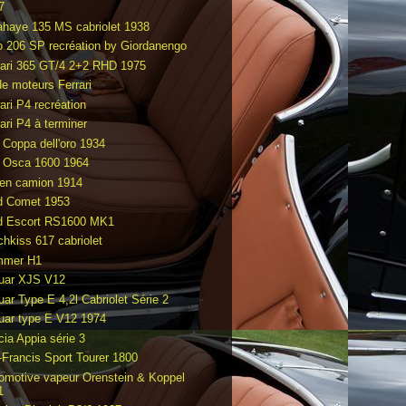
7
ahaye 135 MS cabriolet 1938
o 206 SP recréation by Giordanengo
rari 365 GT/4 2+2 RHD 1975
de moteurs Ferrari
ari P4 recréation
ari P4 à terminer
t Coppa dell'oro 1934
t Osca 1600 1964
en camion 1914
d Comet 1953
d Escort RS1600 MK1
chkiss 617 cabriolet
mmer H1
uar XJS V12
uar Type E 4,2l Cabriolet Série 2
uar type E V12 1974
cia Appia série 3
-Francis Sport Tourer 1800
omotive vapeur Orenstein & Koppel
1