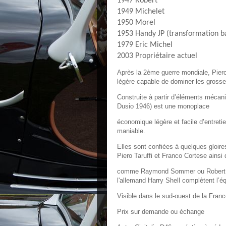
1947 Robert
1949 Michelet
1950 Morel
1953 Handy JP (transformation b
1979 Eric Michel
2003 Propriétaire actuel
Après la 2ème guerre mondiale, Pier
légère capable de dominer les gross
Construite à partir d’éléments mécaniq
Dusio 1946) est une monoplace
économique légère et facile d’entreti
maniable.
Elles sont confiées à quelques gloires
Piero Taruffi et Franco Cortese ainsi
comme Raymond Sommer ou Robert Ma
l'allemand Harry Shell complètent l’é
Visible dans le sud-ouest de la Fran
Prix sur demande ou échange