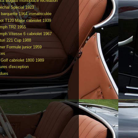
ca Bugatti monoplace recréation
échal Spécial 1923
 barquette 1964 immatriculée
bot T120 Major cabriolet 1939
umph TR2 1955
umph Vitesse 6 cabriolet 1967
turi 221 Cup 1988
ner Formule junior 1959
ces
Golf cabriolet 1800 1989
tures d'exception
dues