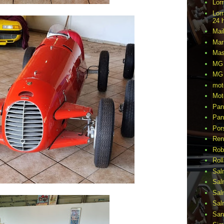
Lor
Lor
24 
Mai
Mar
Mas
MG 
MG 
mot
Mot
Pan
Pan
Por
Ren
Rob
Rol
Sal
Sal
Sal
Sal
San