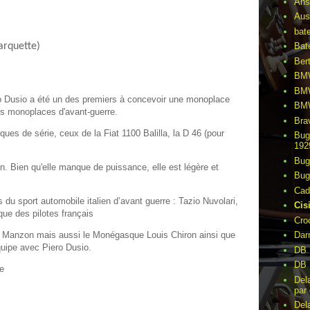
Ans
Aus
bat
arquette)
Bat
Ber
BMW
BMW
o Dusio a été un des premiers à concevoir une monoplace
BMW
es monoplaces d'avant-guerre.
Bra
ues de série, ceux de la Fiat 1100 Balilla, la D 46 (pour
Bug
192
Bug
en. Bien qu'elle manque de puissance, elle est légère et
Bug
Cad
 du sport automobile italien d’avant guerre : Tazio Nuvolari,
Cis
 que des pilotes français
Cro
nzon mais aussi le Monégasque Louis Chiron ainsi que
Dar
quipe avec Piero Dusio.
DB 
DB 
ce
Del
par 
Del