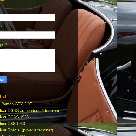
l
*
age
*
list
a Roméo GTV 2.0T
lcar CGSS authentique à terminer
lcar CGSS 1928
lcar CS8 1930
car Spécial (projet à terminer)