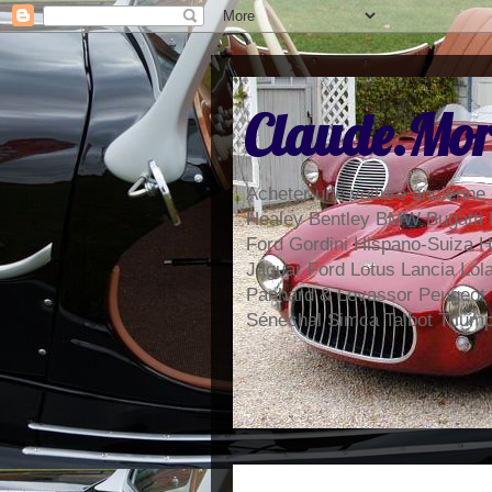
Claude.Mor
Acheter une voiture ancienne 
Healey Bentley BMW Bugatti 
Ford Gordini Hispano-Suiza H
Jaguar Ford Lotus Lancia Lo
Panhard & Levassor Peugeot
Sénéchal Simca Talbot Trium