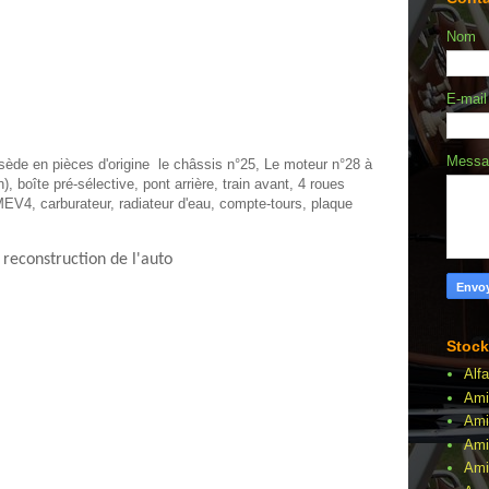
Nom
E-mai
Mess
sède en pièces d'origine le châssis n°25, Le moteur n°28 à
), boîte pré-sélective, pont arrière, train avant, 4 roues
EV4, carburateur, radiateur d'eau, compte-tours, plaque
 reconstruction de l'auto
Stock
Alf
Ami
Ami
Ami
Amil