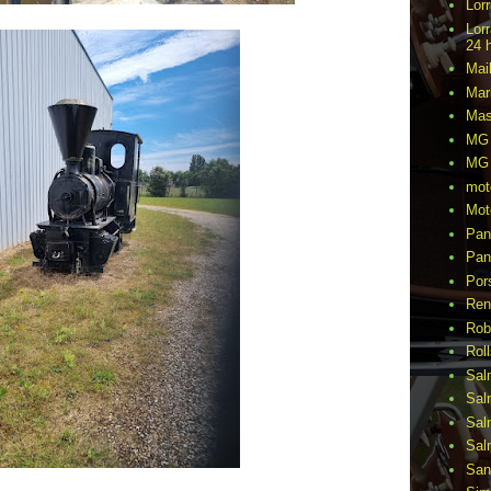
Lor
Lor
24 
Mai
Mar
Mas
MG 
MG 
mot
Mot
Pan
Pan
Por
Ren
Rob
Rol
Sal
Sal
Sal
Sal
San