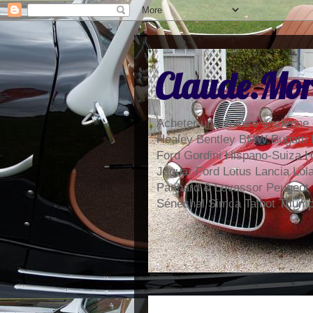
Claude.Mor
Acheter une voiture ancienne 
Healey Bentley BMW Bugatti 
Ford Gordini Hispano-Suiza H
Jaguar Ford Lotus Lancia Lo
Panhard & Levassor Peugeot
Sénéchal Simca Talbot Trium