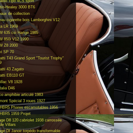
aldo Tipo 4CS sport
tin-Healey 3000 BT6
eaux de collection
eau cigarette bois Lamborghini V12
ta LR 1969
 635 csi Hartge 1985
 850i V12 1990
 Z8 2000
vi SP 70
atti T43 Grand Sport "Tourist Trophy"
9
atti 43 Zagato
atti EB110 GT
illac V8 1928
talia D46
co amphibie articulé 1983
mont Spécial 3 roues 1927
HBR5 Phares escamotables 1956
HBR5 1959 Projet
age D8 120 cabriolet 1938 carrossée
de Villars
age DI Janoir torpédo transformable