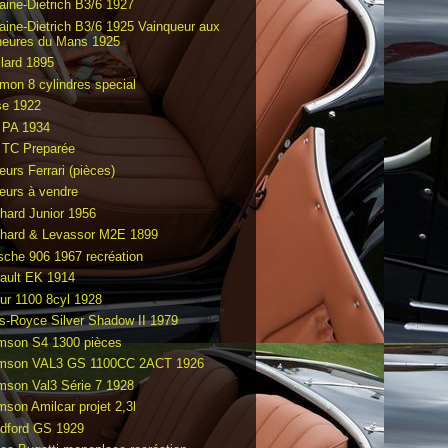
raine-Dietrich B3/6 1927
raine-Dietrich B3/6 1925 Vainqueur aux
heures du Mans 1925
llard 1895
mon 8 cylindres special
e 1922
PA 1934
TC Preparée
eurs Ferrari (pièces)
eurs à vendre
hard Junior 1956
hard & Levassor M2E 1899
sche 906 1967 recréation
ault EK 1914
ur 1100 8cyl 1928
ls-Royce Silver Shadow II 1979
mson S4 1300 pièces
mson VAL3 GS 1100CC 2ACT 1926
mson Val3 Série 7 1928
mson Amilcar projet 2,3l
dford GS 1929