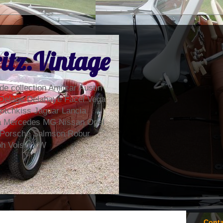
itz.Vintage
de collection Amilcar Austin
Delage Delahaye Facel Vega
otchkiss Jaguar Lancia
la Mercedes MG Nissan Opel
 Porsche Salmson Robur
ph Voisin VW
Conta