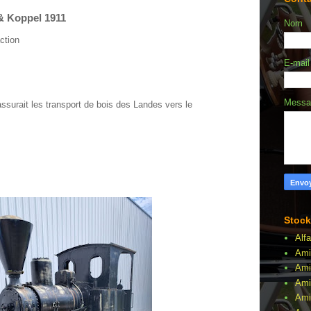
& Koppel 1911
Nom
ction
E-mai
Mess
assurait les transport de bois des Landes vers le
Stock
Alf
Ami
Ami
Ami
Amil