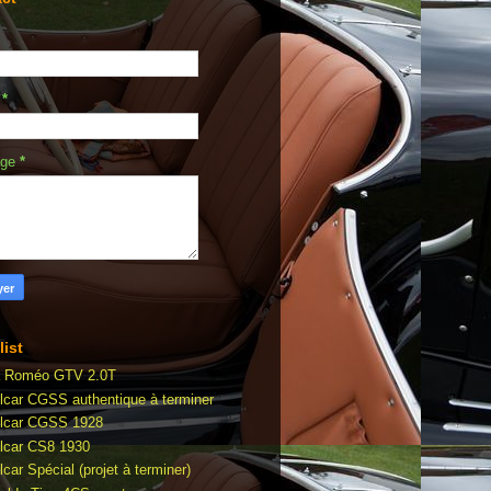
l
*
age
*
list
a Roméo GTV 2.0T
lcar CGSS authentique à terminer
lcar CGSS 1928
lcar CS8 1930
car Spécial (projet à terminer)