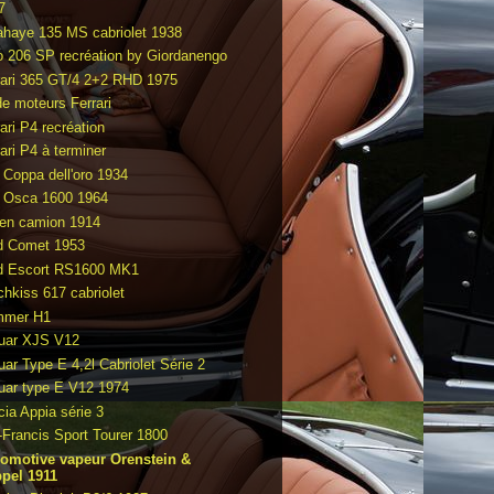
7
ahaye 135 MS cabriolet 1938
o 206 SP recréation by Giordanengo
rari 365 GT/4 2+2 RHD 1975
de moteurs Ferrari
ari P4 recréation
ari P4 à terminer
t Coppa dell'oro 1934
t Osca 1600 1964
en camion 1914
d Comet 1953
d Escort RS1600 MK1
chkiss 617 cabriolet
mmer H1
uar XJS V12
uar Type E 4,2l Cabriolet Série 2
uar type E V12 1974
cia Appia série 3
-Francis Sport Tourer 1800
omotive vapeur Orenstein &
pel 1911