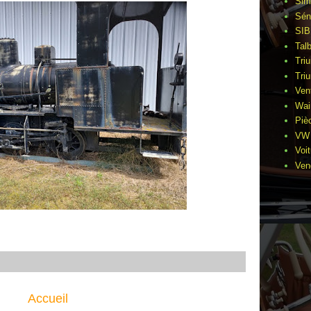
Sim
Sén
SIB
Tal
Tri
Tri
Ven
Wai
Piè
VW 
Voi
Ven
Accueil