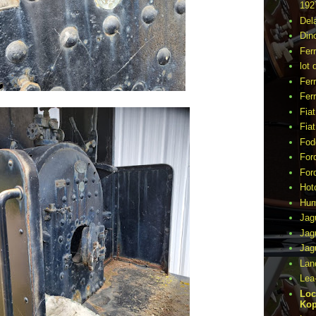
192
Del
Din
Fer
lot 
Ferr
Ferr
Fia
Fia
Fod
For
For
Hot
Hu
Jag
Jag
Jag
Lan
Lea
Loc
Kop