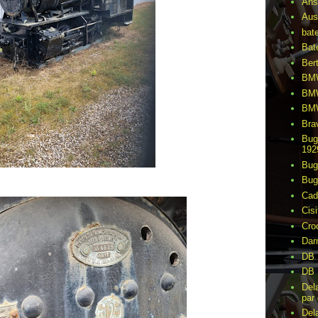
Ans
Aus
bat
Bat
Ber
BMW
BMW
BMW
Bra
Bug
192
Bug
Bug
Cad
Cisi
Cro
Dar
DB 
DB 
Del
par 
Del