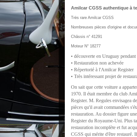
Amilcar CGSS authentique à t
Très rare Amilcar CGSS
Nombreuses pièces d'origine et docu
Châssis n° 41291
Moteur N° 18277
• découverte en Uruguay pendant 
• Restauration non achevée
• Répertorié à l'Amilcar Register
• Très intéressant projet de restaur
On sait que cette voiture a appar
1970. Il était membre du club Amil
Register. M. Regules envisagea de r
pièces qu'il avait commandées s'ét
restauration. Au dossier figure un
Register du Royaume-Uni. Plus tar
restauration incomplète et fut acqui
CGSS qui mérite d'être restauré. Il