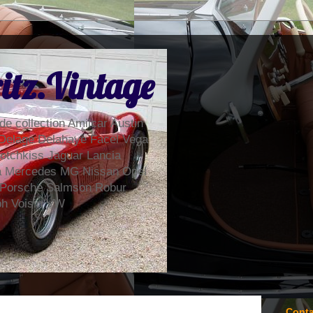
itz.Vintage
de collection Amilcar Austin
Delage Delahaye Facel Vega
otchkiss Jaguar Lancia
la Mercedes MG Nissan Opel
 Porsche Salmson Robur
ph Voisin VW
Conta