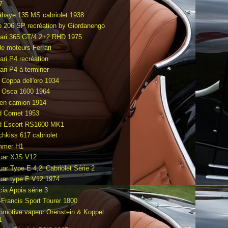
7
ahaye 135 MS cabriolet 1938
o 206 SP recréation by Giordanengo
rari 365 GT/4 2+2 RHD 1975
de moteurs Ferrari
ari P4 recréation
ari P4 à terminer
t Coppa dell'oro 1934
t Osca 1600 1964
en camion 1914
d Comet 1953
d Escort RS1600 MK1
chkiss 617 cabriolet
mmer H1
uar XJS V12
uar Type E 4,2l Cabriolet Série 2
uar type E V12 1974
cia Appia série 3
-Francis Sport Tourer 1800
omotive vapeur Orenstein & Koppel
1