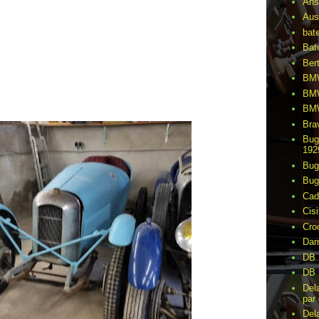
Ans
Aus
bat
Bat
Ber
BMW
BMW
BMW
Bra
Bug
192
Bug
Bug
Cad
Cisi
Cro
Dar
DB 
DB 
Del
par 
Del