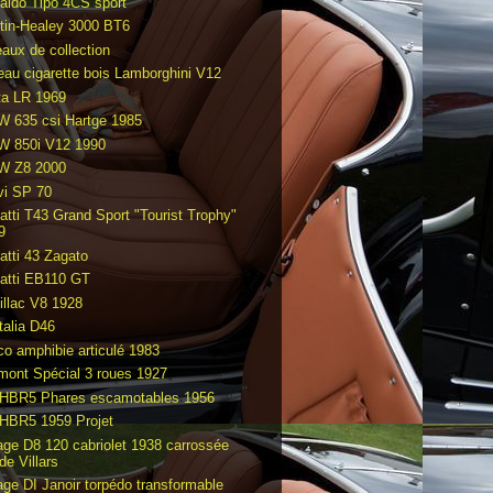
aldo Tipo 4CS sport
tin-Healey 3000 BT6
eaux de collection
eau cigarette bois Lamborghini V12
ta LR 1969
 635 csi Hartge 1985
 850i V12 1990
 Z8 2000
vi SP 70
atti T43 Grand Sport "Tourist Trophy"
9
atti 43 Zagato
atti EB110 GT
illac V8 1928
talia D46
co amphibie articulé 1983
mont Spécial 3 roues 1927
HBR5 Phares escamotables 1956
HBR5 1959 Projet
age D8 120 cabriolet 1938 carrossée
de Villars
age DI Janoir torpédo transformable