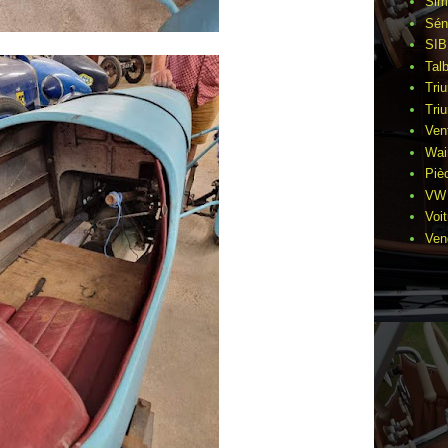
Sim
Sén
SIB
Tal
Tri
Tri
Ven
Wai
Piè
VW 
Voi
Ven