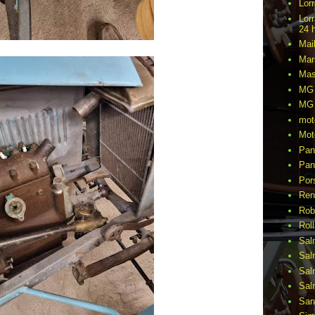
Lor
Lor
24 
Mai
Mar
Mas
MG 
MG 
mot
Mot
Pan
Pan
Por
Ren
Rob
Rol
Sal
Sal
Sal
Sal
San