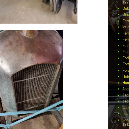
192
Del
Din
Fer
lot 
Ferr
Ferr
Fia
Fia
Fod
For
For
Hot
Hu
Jag
Jag
Jag
Lan
Lea
Loc
191