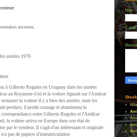
erminer
Nom
mentation ancienne.
E-mai
Mess
les années 1970
ation
tenu à Gilberto Regules en Uruguay dans les années
car au Royaume-Uni et la voiture figurait sur l'Amilcar
Stock
estaurer la voiture il y a bien des années, mais les
Alf
ant perdues, il perdit courage et abandonna la
Ami
e correspondance entre Gilberto Regules et l'Amilcar
Ami
d, la voiture arriva en Europe dans son état de
Ami
se par le vendeur. Il s'agit d'un intéressant et originale
Amil
 n'a pas de papiers d'immatriculation