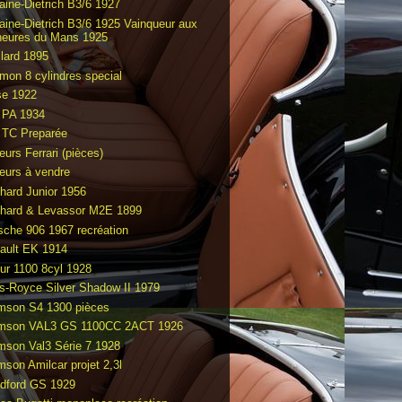
raine-Dietrich B3/6 1927
raine-Dietrich B3/6 1925 Vainqueur aux
heures du Mans 1925
llard 1895
mon 8 cylindres special
e 1922
PA 1934
TC Preparée
eurs Ferrari (pièces)
eurs à vendre
hard Junior 1956
hard & Levassor M2E 1899
sche 906 1967 recréation
ault EK 1914
ur 1100 8cyl 1928
ls-Royce Silver Shadow II 1979
mson S4 1300 pièces
mson VAL3 GS 1100CC 2ACT 1926
mson Val3 Série 7 1928
mson Amilcar projet 2,3l
dford GS 1929