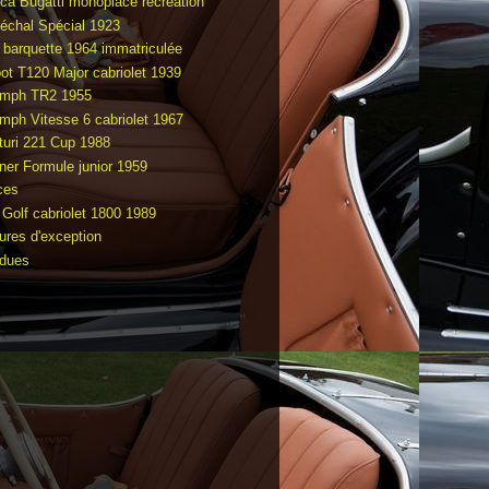
ca Bugatti monoplace recréation
échal Spécial 1923
 barquette 1964 immatriculée
bot T120 Major cabriolet 1939
umph TR2 1955
umph Vitesse 6 cabriolet 1967
turi 221 Cup 1988
ner Formule junior 1959
ces
Golf cabriolet 1800 1989
tures d'exception
dues