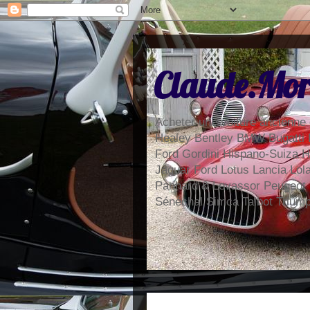
Claude.Mor
Acheter une voiture ancienne 
Healey Bentley BMW Bugatti 
Ford Gordini Hispano-Suiza H
Jaguar Ford Lotus Lancia Lo
Panhard & Levassor Peugeot
Sénéchal Simca Talbot Trium