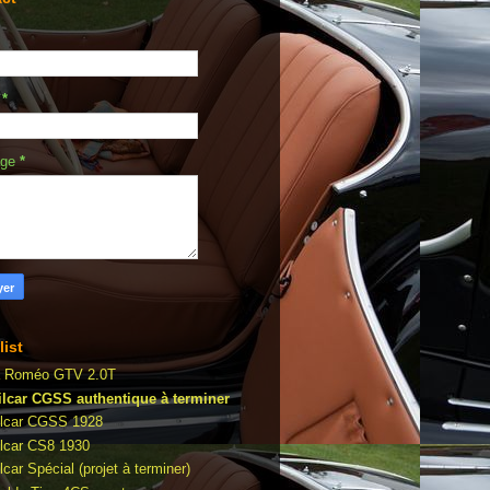
l
*
age
*
list
a Roméo GTV 2.0T
lcar CGSS authentique à terminer
lcar CGSS 1928
lcar CS8 1930
car Spécial (projet à terminer)