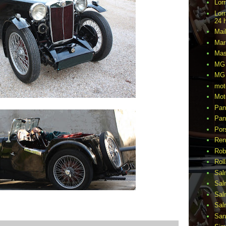
Lor
Lor
24 
Mai
Mar
Mas
MG 
MG 
mot
Mot
Pan
Pan
Por
Ren
Rob
Rol
Sal
Sal
Sal
Sal
San