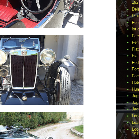
192
Del
Din
Fer
lot 
Ferr
Ferr
Fia
Fia
Fod
For
For
Hot
Hu
Jag
Jag
Jag
Lan
Lea
Loc
191