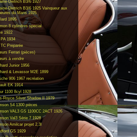
raine-Dietrich B3/6 1927
raine-Dietrich B3/6 1925 Vainqueur aux
heures du Mans 1925
llard 1895
mon 8 cylindres special
e 1922
PA 1934
TC Preparée
eurs Ferrari (pièces)
eurs à vendre
hard Junior 1956
hard & Levassor M2E 1899
sche 906 1967 recréation
ault EK 1914
ur 1100 8cyl 1928
ls-Royce Silver Shadow II 1979
mson S4 1300 pièces
mson VAL3 GS 1100CC 2ACT 1926
mson Val3 Série 7 1928
mson Amilcar projet 2,3l
dford GS 1929