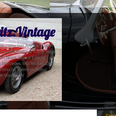
itz.Vintage
de collection Amilcar Austin
Delage Delahaye Facel Vega
otchkiss Jaguar Lancia
la Mercedes MG Nissan Opel
 Porsche Salmson Robur
ph Voisin VW
Conta