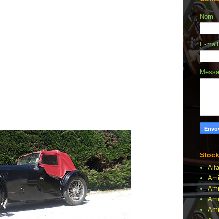
Nom
E-mai
Mess
Stock
Alf
Ami
Ami
Ami
Amil