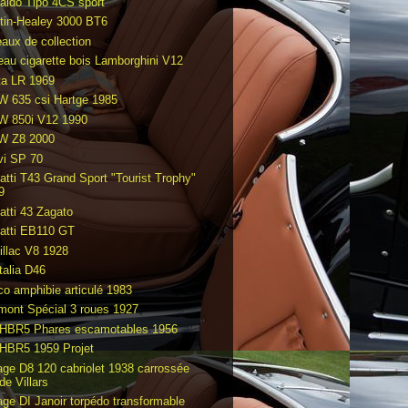
aldo Tipo 4CS sport
tin-Healey 3000 BT6
eaux de collection
eau cigarette bois Lamborghini V12
ta LR 1969
 635 csi Hartge 1985
 850i V12 1990
 Z8 2000
vi SP 70
atti T43 Grand Sport "Tourist Trophy"
9
atti 43 Zagato
atti EB110 GT
illac V8 1928
talia D46
co amphibie articulé 1983
mont Spécial 3 roues 1927
HBR5 Phares escamotables 1956
HBR5 1959 Projet
age D8 120 cabriolet 1938 carrossée
de Villars
age DI Janoir torpédo transformable