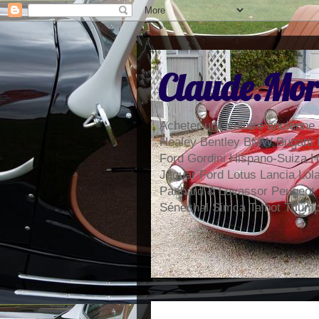
Claude.Mor
Acheter une voiture ancienne 
Healey Bentley BMW Bugatti 
Ford Gordini Hispano-Suiza H
Jaguar Ford Lotus Lancia Lo
Panhard & Levassor Peugeot
Sénéchal Simca Talbot Trium