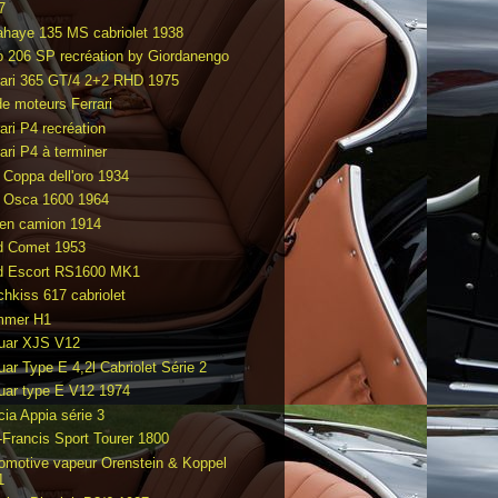
7
ahaye 135 MS cabriolet 1938
o 206 SP recréation by Giordanengo
rari 365 GT/4 2+2 RHD 1975
de moteurs Ferrari
ari P4 recréation
ari P4 à terminer
t Coppa dell'oro 1934
t Osca 1600 1964
en camion 1914
d Comet 1953
d Escort RS1600 MK1
chkiss 617 cabriolet
mmer H1
uar XJS V12
uar Type E 4,2l Cabriolet Série 2
uar type E V12 1974
cia Appia série 3
-Francis Sport Tourer 1800
omotive vapeur Orenstein & Koppel
1