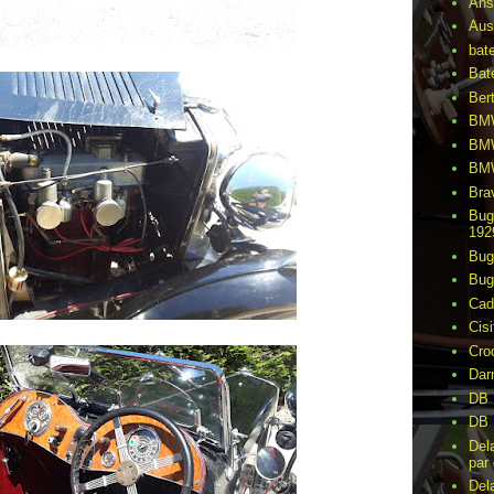
Ans
Aus
bat
Bat
Ber
BMW
BMW
BMW
Bra
Bug
192
Bug
Bug
Cad
Cisi
Cro
Dar
DB 
DB 
Del
par 
Del