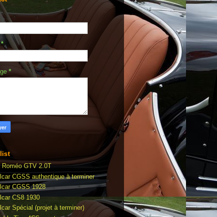
l
*
age
*
list
a Roméo GTV 2.0T
lcar CGSS authentique à terminer
lcar CGSS 1928
lcar CS8 1930
car Spécial (projet à terminer)